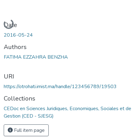
Loading...
Date
2016-05-24
Authors
FATIMA EZZAHRA BENZHA
URI
https://otrohati.imist.ma/handle/123456789/19503
Collections
CEDoc en Sciences Juridiques, Economiques, Sociales et de
Gestion (CED - SJESG)
Full item page