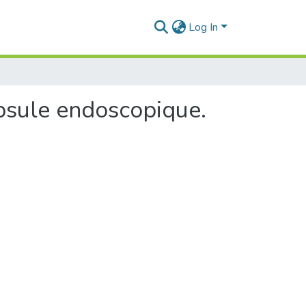
Log In
apsule endoscopique.