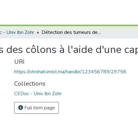
 - Univ Ibn Zohr
Détection des tumeurs des côlons à l'aide d'une capsule endoscopique.
 des côlons à l'aide d'une c
URI
https://otrohati.imist.ma/handle/123456789/29758
Collections
CEDoc - Univ Ibn Zohr
Full item page