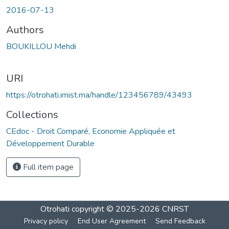
Loading...
2016-07-13
Authors
BOUKILLOU Mehdi
URI
https://otrohati.imist.ma/handle/123456789/43493
Collections
CEdoc - Droit Comparé, Economie Appliquée et
Développement Durable
Full item page
Otrohati
copyright © 2025-2026
CNRST
Privacy policy
End User Agreement
Send Feedback