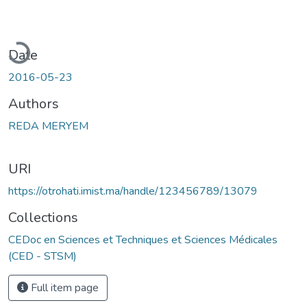
oading...
Date
2016-05-23
Authors
REDA MERYEM
URI
https://otrohati.imist.ma/handle/123456789/13079
Collections
CEDoc en Sciences et Techniques et Sciences Médicales
(CED - STSM)
Full item page