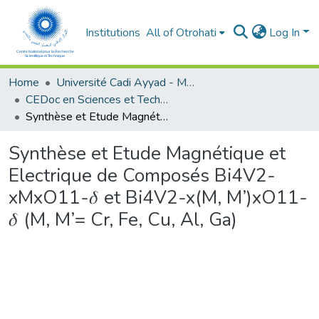
Institutions
All of Otrohati
Log In
Home
Université Cadi Ayyad - Marrakech
CEDoc en Sciences et Techniques et Sciences Médicales (CED - STSM)
Synthèse et Etude Magnétique et Electrique de Composés Bi4V2-xMxO11-𝛿 et Bi4V2-x(M, M’)xO11-𝛿 (M, M’= Cr, Fe, Cu, Al, Ga)
Synthèse et Etude Magnétique et
Electrique de Composés Bi4V2-
xMxO11-𝛿 et Bi4V2-x(M, M’)xO11-
𝛿 (M, M’= Cr, Fe, Cu, Al, Ga)