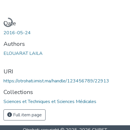
Loading...
Date
2016-05-24
Authors
ELOUARAT LAILA
URI
https://otrohati.imist.ma/handle/123456789/22913
Collections
Sciences et Techniques et Sciences Médicales
Full item page