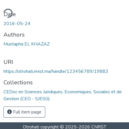
ding...
Date
2016-05-24
Authors
Mustapha EL KHAZAZ
URI
https://otrohati.imist.ma/handle/123456789/19883
Collections
CEDoc en Sciences Juridiques, Economiques, Sociales et de
Gestion (CED - SJESG)
Full item page
Otrohati
copyright © 2025-2026
CNRST