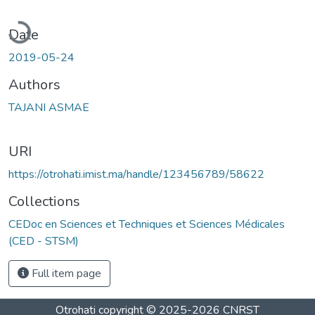
Loading...
Date
2019-05-24
Authors
TAJANI ASMAE
URI
https://otrohati.imist.ma/handle/123456789/58622
Collections
CEDoc en Sciences et Techniques et Sciences Médicales
(CED - STSM)
Full item page
Otrohati
copyright © 2025-2026
CNRST