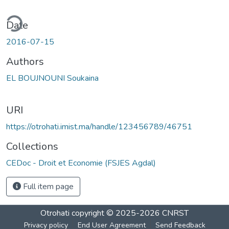
ding...
Date
2016-07-15
Authors
EL BOUJNOUNI Soukaina
URI
https://otrohati.imist.ma/handle/123456789/46751
Collections
CEDoc - Droit et Economie (FSJES Agdal)
Full item page
Otrohati
copyright © 2025-2026
CNRST
Privacy policy
End User Agreement
Send Feedback