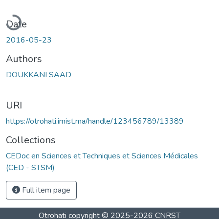
Loading...
Date
2016-05-23
Authors
DOUKKANI SAAD
URI
https://otrohati.imist.ma/handle/123456789/13389
Collections
CEDoc en Sciences et Techniques et Sciences Médicales
(CED - STSM)
Full item page
Otrohati
copyright © 2025-2026
CNRST