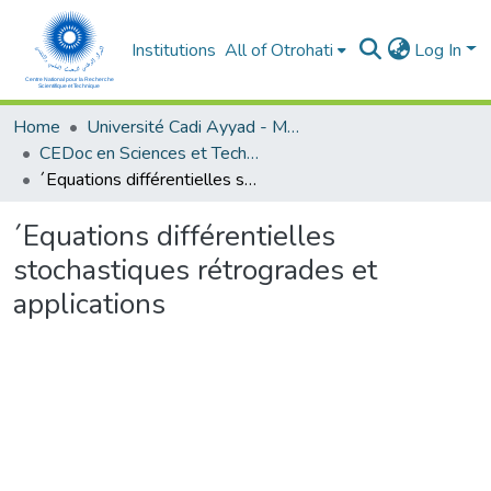
Institutions
All of Otrohati
Log In
Home
Université Cadi Ayyad - Marrakech
CEDoc en Sciences et Techniques et Sciences Médicales (CED - STSM)
´Equations différentielles stochastiques rétrogrades et applications
´Equations différentielles
stochastiques rétrogrades et
applications