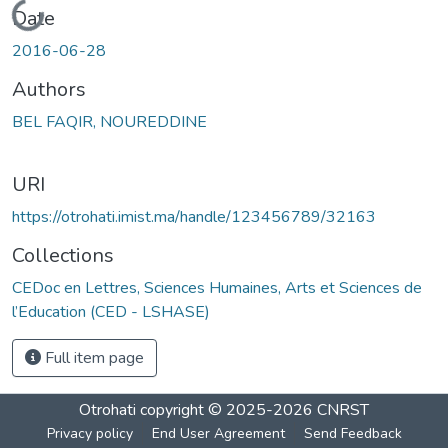
Loading...
Date
2016-06-28
Authors
BEL FAQIR, NOUREDDINE
URI
https://otrohati.imist.ma/handle/123456789/32163
Collections
CEDoc en Lettres, Sciences Humaines, Arts et Sciences de
l’Education (CED - LSHASE)
Full item page
Otrohati
copyright © 2025-2026
CNRST
Privacy policy
End User Agreement
Send Feedback