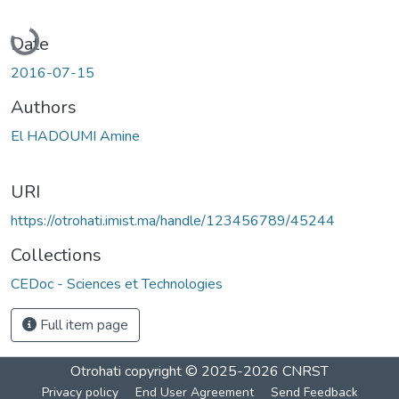
Loading...
Date
2016-07-15
Authors
El HADOUMI Amine
URI
https://otrohati.imist.ma/handle/123456789/45244
Collections
CEDoc - Sciences et Technologies
Full item page
Otrohati
copyright © 2025-2026
CNRST
Privacy policy
End User Agreement
Send Feedback