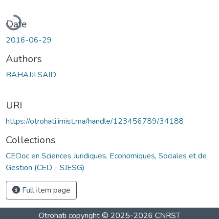
Loading...
Date
2016-06-29
Authors
BAHAJJI SAID
URI
https://otrohati.imist.ma/handle/123456789/34188
Collections
CEDoc en Sciences Juridiques, Economiques, Sociales et de
Gestion (CED - SJESG)
Full item page
Otrohati
copyright © 2025-2026
CNRST