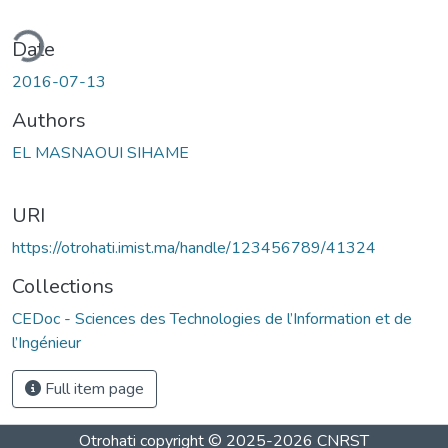
ding...
Date
2016-07-13
Authors
EL MASNAOUI SIHAME
URI
https://otrohati.imist.ma/handle/123456789/41324
Collections
CEDoc - Sciences des Technologies de l’Information et de
l’Ingénieur
Full item page
Otrohati
copyright © 2025-2026
CNRST