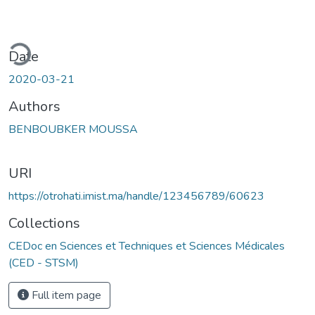
ding...
Date
2020-03-21
Authors
BENBOUBKER MOUSSA
URI
https://otrohati.imist.ma/handle/123456789/60623
Collections
CEDoc en Sciences et Techniques et Sciences Médicales
(CED - STSM)
Full item page