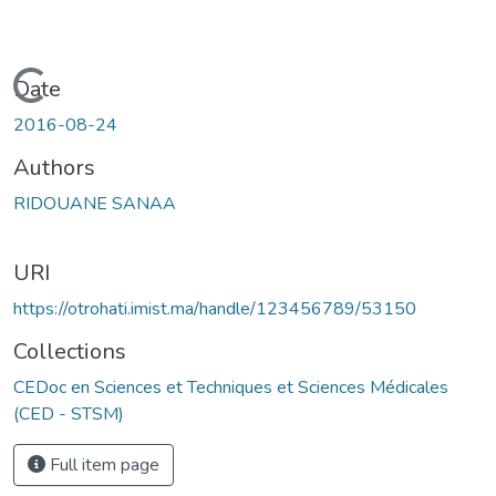
Loading...
Date
2016-08-24
Authors
RIDOUANE SANAA
URI
https://otrohati.imist.ma/handle/123456789/53150
Collections
CEDoc en Sciences et Techniques et Sciences Médicales
(CED - STSM)
Full item page