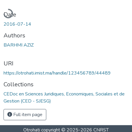
Loading...
Date
2016-07-14
Authors
BARHMI AZIZ
URI
https://otrohati.imist.ma/handle/123456789/44489
Collections
CEDoc en Sciences Juridiques, Economiques, Sociales et de
Gestion (CED - SJESG)
Full item page
Otrohati
copyright © 2025-2026
CNRST