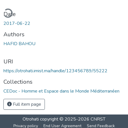
ding...
Date
2017-06-22
Authors
HAFID BAHOU
URI
https://otrohati.imist.ma/handle/123456789/55222
Collections
CEDoc - Homme et Espace dans le Monde Méditerranéen
Full item page
Otrohati
copyright © 2025-2026
CNRST
Privacy policy
End User Agreement
Send Feedback