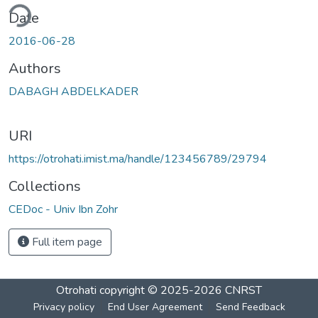
ding...
Date
2016-06-28
Authors
DABAGH ABDELKADER
URI
https://otrohati.imist.ma/handle/123456789/29794
Collections
CEDoc - Univ Ibn Zohr
Full item page
Otrohati
copyright © 2025-2026
CNRST
Privacy policy
End User Agreement
Send Feedback