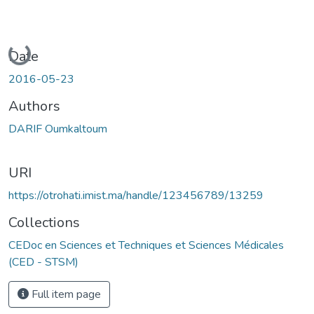
Loading...
Date
2016-05-23
Authors
DARIF Oumkaltoum
URI
https://otrohati.imist.ma/handle/123456789/13259
Collections
CEDoc en Sciences et Techniques et Sciences Médicales
(CED - STSM)
Full item page