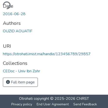
ding...
Date
2016-06-28
Authors
OUZID AOUATIF
URI
https://otrohati.imist.ma/handle/123456789/29857
Collections
CEDoc - Univ Ibn Zohr
Full item page
Otrohati
copyright © 2025-2026
CNRST
Privacy policy
End User Agreement
Send Feedback