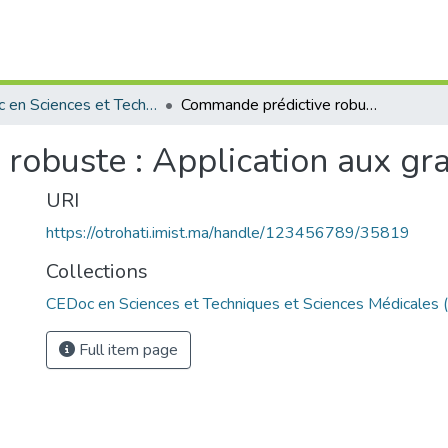
CEDoc en Sciences et Techniques et Sciences Médicales (CED - STSM)
Commande prédictive robuste : Application aux grands systèmes.
robuste : Application aux gr
URI
https://otrohati.imist.ma/handle/123456789/35819
Collections
CEDoc en Sciences et Techniques et Sciences Médicales
Full item page