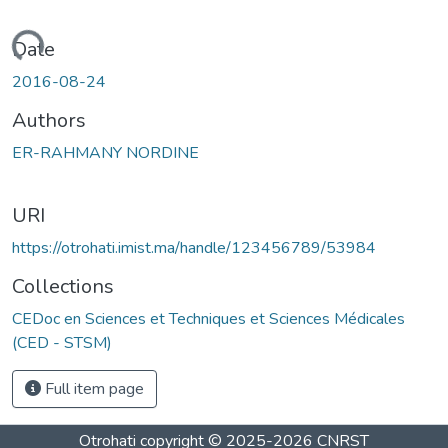
Loading...
Date
2016-08-24
Authors
ER-RAHMANY NORDINE
URI
https://otrohati.imist.ma/handle/123456789/53984
Collections
CEDoc en Sciences et Techniques et Sciences Médicales
(CED - STSM)
Full item page
Otrohati
copyright © 2025-2026
CNRST