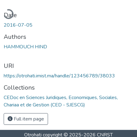
oading...
Date
2016-07-05
Authors
HAMMOUCH HIND
URI
https://otrohati.imist.ma/handle/123456789/38033
Collections
CEDoc en Sciences Juridiques, Economiques, Sociales,
Chariaa et de Gestion (CED - SJESCG)
Full item page
Otrohati
copyright © 2025-2026
CNRST