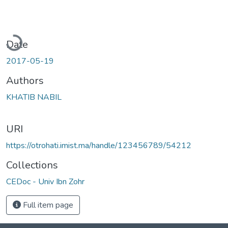
Loading...
Date
2017-05-19
Authors
KHATIB NABIL
URI
https://otrohati.imist.ma/handle/123456789/54212
Collections
CEDoc - Univ Ibn Zohr
Full item page