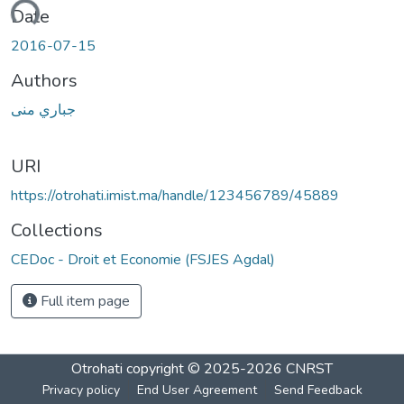
oading...
Date
2016-07-15
Authors
جباري منى
URI
https://otrohati.imist.ma/handle/123456789/45889
Collections
CEDoc - Droit et Economie (FSJES Agdal)
Full item page
Otrohati
copyright © 2025-2026
CNRST
Privacy policy
End User Agreement
Send Feedback