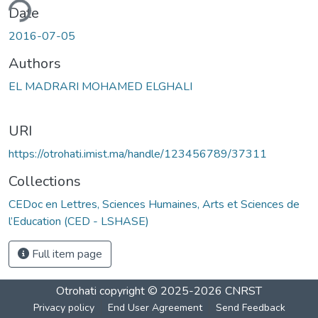
ding...
Date
2016-07-05
Authors
EL MADRARI MOHAMED ELGHALI
URI
https://otrohati.imist.ma/handle/123456789/37311
Collections
CEDoc en Lettres, Sciences Humaines, Arts et Sciences de
l’Education (CED - LSHASE)
Full item page
Otrohati
copyright © 2025-2026
CNRST
Privacy policy
End User Agreement
Send Feedback