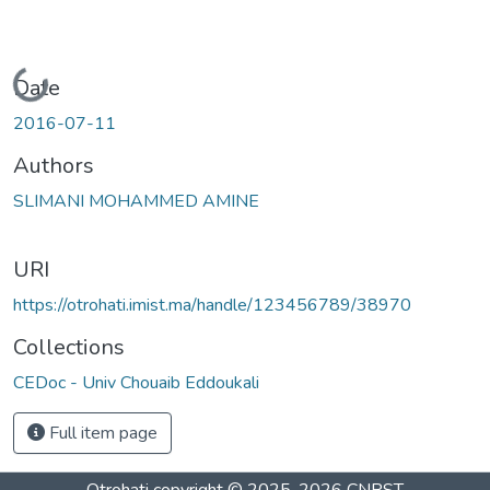
Loading...
Date
2016-07-11
Authors
SLIMANI MOHAMMED AMINE
URI
https://otrohati.imist.ma/handle/123456789/38970
Collections
CEDoc - Univ Chouaib Eddoukali
Full item page