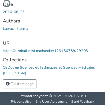
ding...
Date
2016-06-26
Authors
Labrach, Karima
URI
https://otrohati.imist.ma/handle/123456789/29203
Collections
CEDoc en Sciences et Techniques et Sciences Médicales
(CED - STSM)
Full item page
Otrohati
copyright © 2025-2026
CNRST
Privacy policy
End User Agreement
Send Feedback