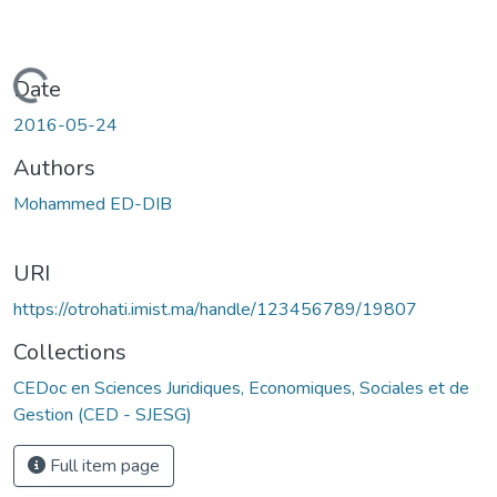
Loading...
Date
2016-05-24
Authors
Mohammed ED-DIB
URI
https://otrohati.imist.ma/handle/123456789/19807
Collections
CEDoc en Sciences Juridiques, Economiques, Sociales et de
Gestion (CED - SJESG)
Full item page