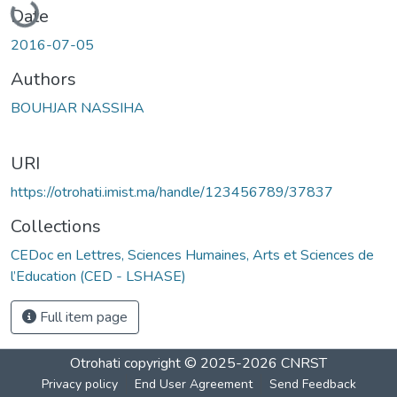
Date
2016-07-05
Authors
BOUHJAR NASSIHA
URI
https://otrohati.imist.ma/handle/123456789/37837
Collections
CEDoc en Lettres, Sciences Humaines, Arts et Sciences de
l’Education (CED - LSHASE)
Full item page
Otrohati
copyright © 2025-2026
CNRST
Privacy policy
End User Agreement
Send Feedback