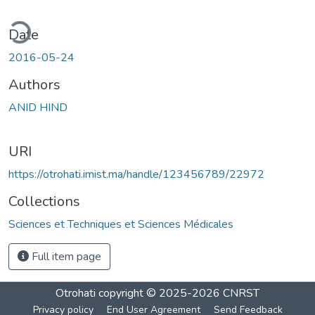
ding...
Date
2016-05-24
Authors
ANID HIND
URI
https://otrohati.imist.ma/handle/123456789/22972
Collections
Sciences et Techniques et Sciences Médicales
Full item page
Otrohati
copyright © 2025-2026
CNRST
Privacy policy
End User Agreement
Send Feedback