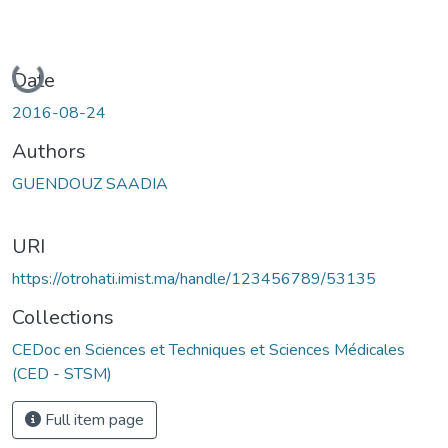
Loading...
Date
2016-08-24
Authors
GUENDOUZ SAADIA
URI
https://otrohati.imist.ma/handle/123456789/53135
Collections
CEDoc en Sciences et Techniques et Sciences Médicales
(CED - STSM)
Full item page