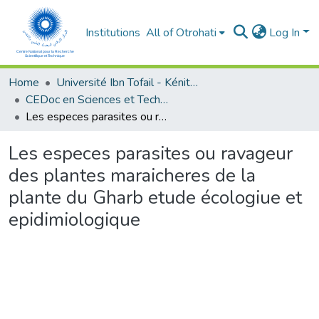
Institutions
All of Otrohati
Log In
Home
Université Ibn Tofail - Kénitra
CEDoc en Sciences et Techniques et Sciences Médicales (CED - STSM)
Les especes parasites ou ravageur des plantes maraicheres de la plante du Gharb etude écologiue et epidimiologique
Les especes parasites ou ravageur
des plantes maraicheres de la
plante du Gharb etude écologiue et
epidimiologique