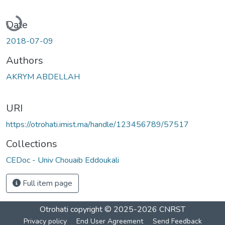
Loading...
Date
2018-07-09
Authors
AKRYM ABDELLAH
URI
https://otrohati.imist.ma/handle/123456789/57517
Collections
CEDoc - Univ Chouaib Eddoukali
Full item page
Otrohati
copyright © 2025-2026
CNRST
Privacy policy
End User Agreement
Send Feedback