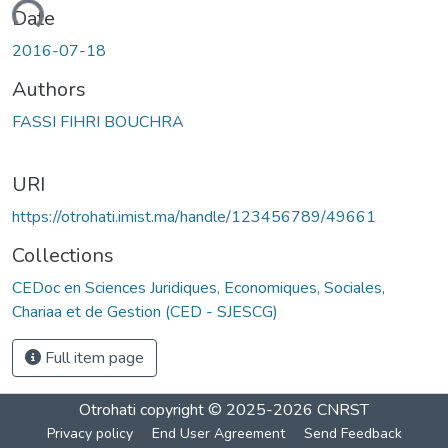
oading...
Date
2016-07-18
Authors
FASSI FIHRI BOUCHRA
URI
https://otrohati.imist.ma/handle/123456789/49661
Collections
CEDoc en Sciences Juridiques, Economiques, Sociales,
Chariaa et de Gestion (CED - SJESCG)
Full item page
Otrohati
copyright © 2025-2026
CNRST
Privacy policy
End User Agreement
Send Feedback