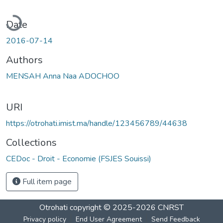
oading...
Date
2016-07-14
Authors
MENSAH Anna Naa ADOCHOO
URI
https://otrohati.imist.ma/handle/123456789/44638
Collections
CEDoc - Droit - Economie (FSJES Souissi)
Full item page
Otrohati
copyright © 2025-2026
CNRST
Privacy policy
End User Agreement
Send Feedback