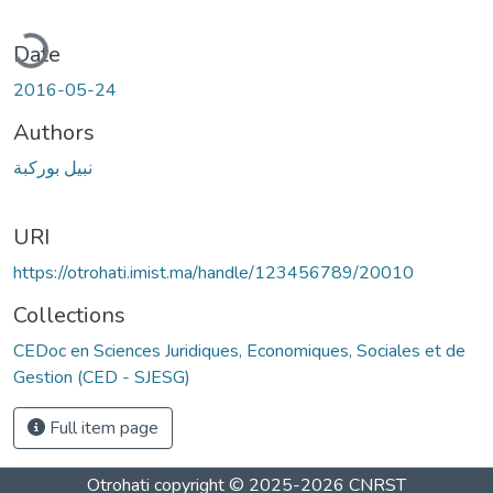
ading...
Date
2016-05-24
Authors
نبيل بوركبة
URI
https://otrohati.imist.ma/handle/123456789/20010
Collections
CEDoc en Sciences Juridiques, Economiques, Sociales et de
Gestion (CED - SJESG)
Full item page
Otrohati
copyright © 2025-2026
CNRST