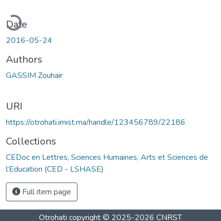
ading...
Date
2016-05-24
Authors
GASSIM Zouhair
URI
https://otrohati.imist.ma/handle/123456789/22186
Collections
CEDoc en Lettres, Sciences Humaines, Arts et Sciences de
l’Education (CED - LSHASE)
Full item page
Otrohati
copyright © 2025-2026
CNRST