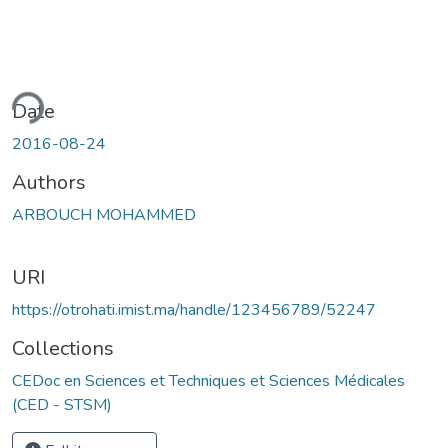
ding...
Date
2016-08-24
Authors
ARBOUCH MOHAMMED
URI
https://otrohati.imist.ma/handle/123456789/52247
Collections
CEDoc en Sciences et Techniques et Sciences Médicales
(CED - STSM)