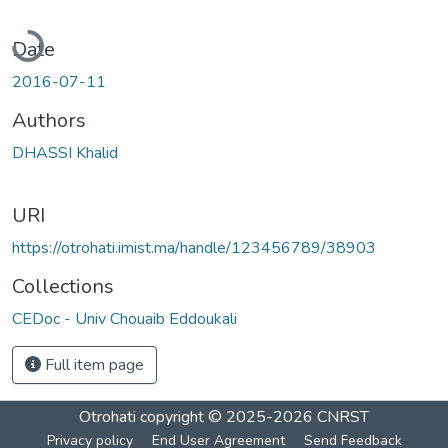
Loading...
Date
2016-07-11
Authors
DHASSI Khalid
URI
https://otrohati.imist.ma/handle/123456789/38903
Collections
CEDoc - Univ Chouaib Eddoukali
Full item page
Otrohati
copyright © 2025-2026
CNRST
Privacy policy
End User Agreement
Send Feedback