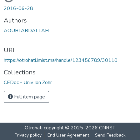
2016-06-28
Authors
AOUBI ABDALLAH
URI
https://otrohati.imist.ma/handle/123456789/30110
Collections
CEDoc - Univ Ibn Zohr
Full item page
Otrohati
copyright © 2025-2026
CNRST
Privacy policy
End User Agreement
Send Feedback