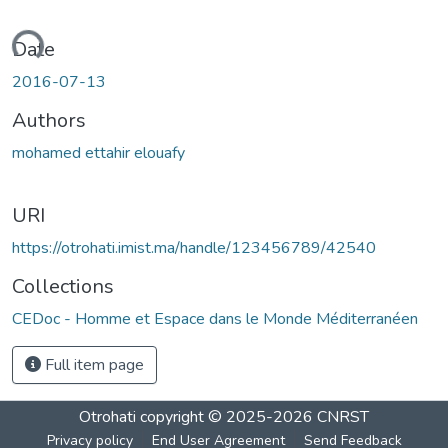
oading...
Date
2016-07-13
Authors
mohamed ettahir elouafy
URI
https://otrohati.imist.ma/handle/123456789/42540
Collections
CEDoc - Homme et Espace dans le Monde Méditerranéen
Full item page
Otrohati
copyright © 2025-2026
CNRST
Privacy policy
End User Agreement
Send Feedback