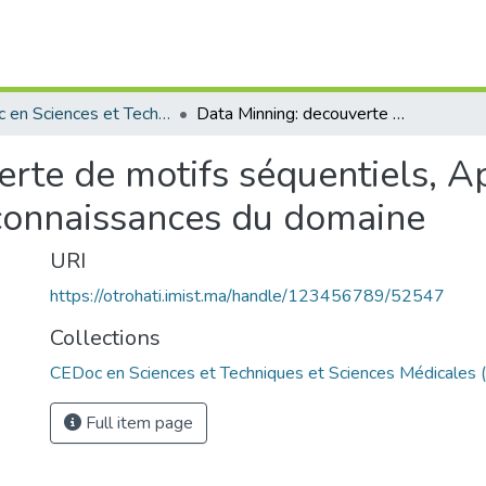
CEDoc en Sciences et Techniques et Sciences Médicales (CED - STSM)
Data Minning: decouverte de motifs séquentiels, Approche base sur hyperferences et les connaissances du domaine
erte de motifs séquentiels, A
 connaissances du domaine
URI
https://otrohati.imist.ma/handle/123456789/52547
Collections
CEDoc en Sciences et Techniques et Sciences Médicales
Full item page