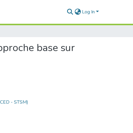
Log In
pproche base sur
 (CED - STSM)