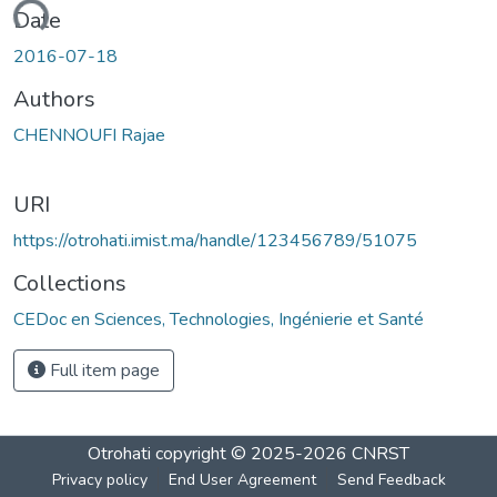
oading...
Date
2016-07-18
Authors
CHENNOUFI Rajae
URI
https://otrohati.imist.ma/handle/123456789/51075
Collections
CEDoc en Sciences, Technologies, Ingénierie et Santé
Full item page
Otrohati
copyright © 2025-2026
CNRST
Privacy policy
End User Agreement
Send Feedback