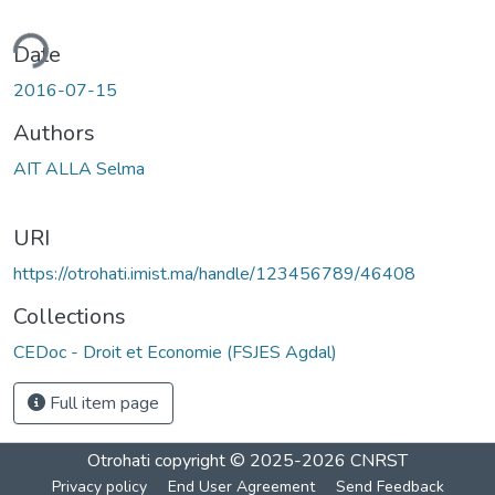
ding...
Date
2016-07-15
Authors
AIT ALLA Selma
URI
https://otrohati.imist.ma/handle/123456789/46408
Collections
CEDoc - Droit et Economie (FSJES Agdal)
Full item page
Otrohati
copyright © 2025-2026
CNRST
Privacy policy
End User Agreement
Send Feedback