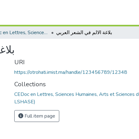
CEDoc en Lettres, Sciences Humaines, Arts et Sciences de l’Education (CED - LSHASE)
بلاغة الالم في الشعر العربي
بلاغ
URI
https://otrohati.imist.ma/handle/123456789/12348
Collections
CEDoc en Lettres, Sciences Humaines, Arts et Sciences d
LSHASE)
Full item page