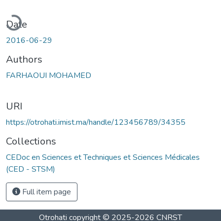
ading...
Date
2016-06-29
Authors
FARHAOUI MOHAMED
URI
https://otrohati.imist.ma/handle/123456789/34355
Collections
CEDoc en Sciences et Techniques et Sciences Médicales
(CED - STSM)
Full item page
Otrohati
copyright © 2025-2026
CNRST