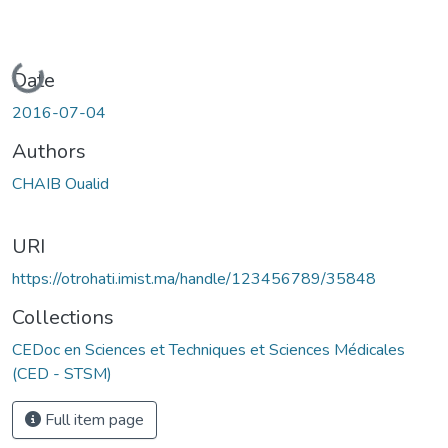
Loading...
Date
2016-07-04
Authors
CHAIB Oualid
URI
https://otrohati.imist.ma/handle/123456789/35848
Collections
CEDoc en Sciences et Techniques et Sciences Médicales
(CED - STSM)
Full item page