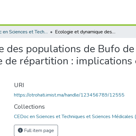
CEDoc en Sciences et Techniques et Sciences Médicales (CED - STSM)
Ecologie et dynamique des populations de Bufo de Brongersma dans la limite nord de son aire de répartition : implications en terme de conservation
e des populations de Bufo d
e de répartition : implication
URI
https://otrohati.imist.ma/handle/123456789/12555
Collections
CEDoc en Sciences et Techniques et Sciences Médicales
Full item page