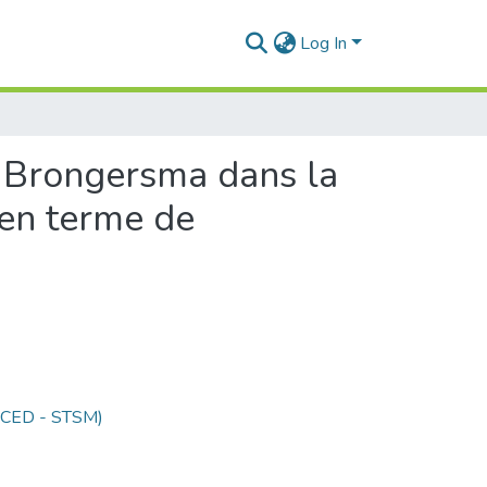
Log In
e Brongersma dans la
s en terme de
 (CED - STSM)