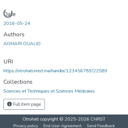
Loading...
Date
2016-05-24
Authors
AOMARI OUALID
URI
https://otrohati.imist.ma/handle/123456789/22589
Collections
Sciences et Techniques et Sciences Médicales
Full item page
Otrohati
copyright © 2025-2026
CNRST
Privacy policy
End User Agreement
Send Feedback