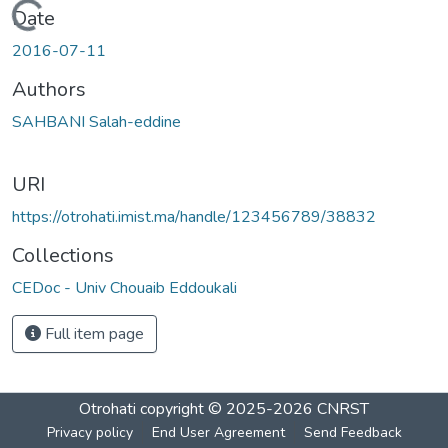
Loading...
Date
2016-07-11
Authors
SAHBANI Salah-eddine
URI
https://otrohati.imist.ma/handle/123456789/38832
Collections
CEDoc - Univ Chouaib Eddoukali
Full item page
Otrohati
copyright © 2025-2026
CNRST
Privacy policy
End User Agreement
Send Feedback